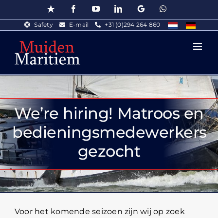
Skip
Trustpilot
Facebook
YouTube
LinkedIn
Google
WhatsApp
to
Safety
E-mail
+31 (0)294 264 860
content
We’re hiring! Matroos en
bedieningsmedewerkers
gezocht
Voor het komende seizoen zijn wij op zoek