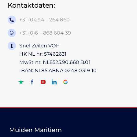
Kontaktdaten:
+31 (0)294 – 264 860
+31 (0)6 – 868 604 39
Snel Zeilen VOF
HK NL nr: 57462631
MwSt nr: NL8525.90.660.B.01
IBAN: NL85 ABNA 0248 0319 10
Muiden Maritiem