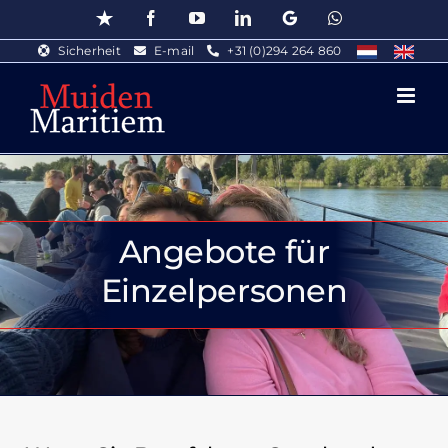
Skip
Trustpilot
Facebook
YouTube
LinkedIn
Google
WhatsApp
to
Sicherheit
E-mail
+31 (0)294 264 860
content
Angebote für
Einzelpersonen