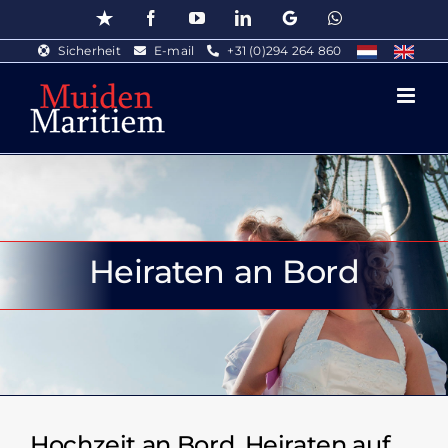
Skip
Trustpilot
Facebook
YouTube
LinkedIn
Google
WhatsApp
to
Sicherheit
E-mail
+31 (0)294 264 860
content
Heiraten an Bord
Hochzeit an Bord, Heiraten auf