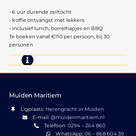
- 6 uur durende zeiltocht
- koffie ontvangst met lekkers
- inclusief lunch, borrelhapjes en BBQ
Te boeken vanaf €110 per persoon, bij 30
personen
Muiden Maritiem
Ligplaats:
Herengracht in Muiden
E-mail:
@muidenmaritiem.nl
Telefoon:
0294 – 264 860
WhatsApp:
06 – 868 604 39