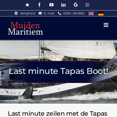
Ga
Trustpilot
Facebook
YouTube
LinkedIn
Google
WhatsApp
naar
Veiligheid
E-mail
0294-264860
inhoud
Last minute Tapas Boot!
Last minute zeilen met de Tapas