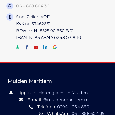
06 – 868 604 39
Snel Zeilen VOF
KvK nr: 57462631
BTW nr: NL8525.90.660.B.01
IBAN: NL85 ABNA 0248 0319 10
Muiden Maritiem
Ligplaats:
Herengracht in Muiden
E-mail:
@muidenmaritiem.nl
Telefoon:
0294 – 264 860
WhatsApp:
06 – 868 604 39