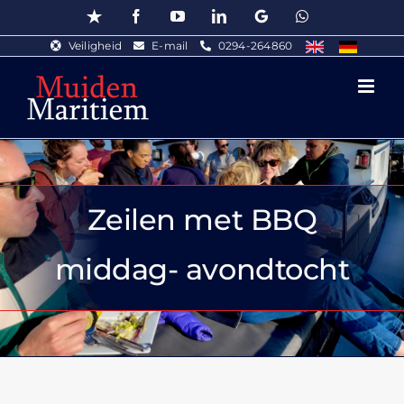
Ga
Trustpilot
Facebook
YouTube
LinkedIn
Google
WhatsApp
naar
Veiligheid
E-mail
0294-264860
inhoud
Zeilen met BBQ
middag- avondtocht