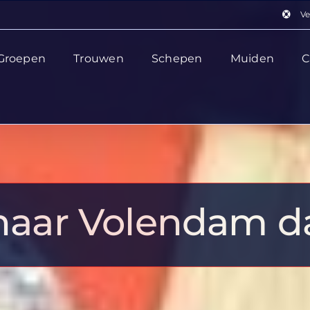
Ve
Groepen
Trouwen
Schepen
Muiden
C
 naar Volendam d