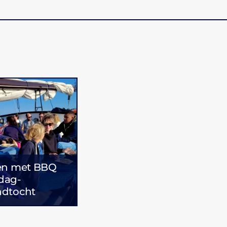
en met BBQ
dag-
ndtocht