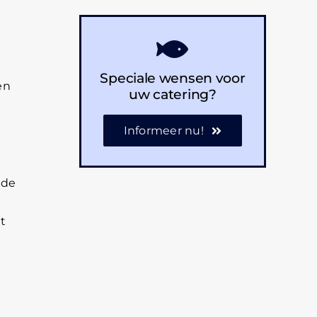
Speciale wensen voor
en
uw catering?
Informeer nu!
ude
et