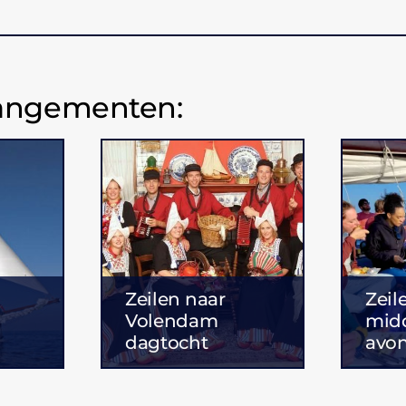
rangementen:
Zeilen naar
Zeil
Volendam
mid
dagtocht
avo