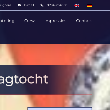
iligheid
E-mail
0294-264860
atering
Crew
Impressies
Contact
agtocht