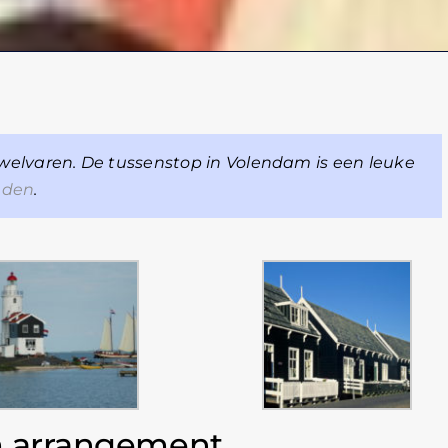
s welvaren. De tussenstop in Volendam is een leuke
eden
.
m arrangement