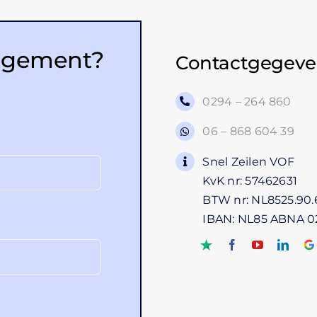
rangement?
Contactgegeve
0294 – 264 860
06 – 868 604 39
Snel Zeilen VOF
KvK nr: 57462631
BTW nr: NL8525.90.
IBAN: NL85 ABNA 0