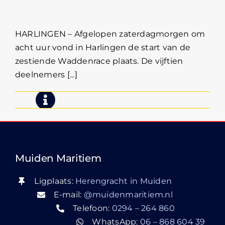
Waddenrace 2010
HARLINGEN – Afgelopen zaterdagmorgen om
acht uur vond in Harlingen de start van de
zestiende Waddenrace plaats. De vijftien
deelnemers [...]
Muiden Maritiem
Ligplaats:
Herengracht in Muiden
E-mail:
@muidenmaritiem.nl
Telefoon:
0294 – 264 860
WhatsApp:
06 – 868 604 39