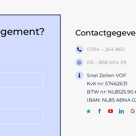
rangement?
Contactgegeve
0294 – 264 860
06 – 868 604 39
Snel Zeilen VOF
KvK nr: 57462631
BTW nr: NL8525.90.
IBAN: NL85 ABNA 0