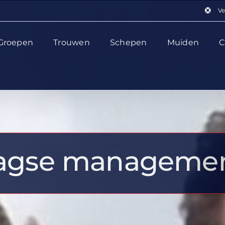
Ve
Groepen
Trouwen
Schepen
Muiden
C
agse managemen