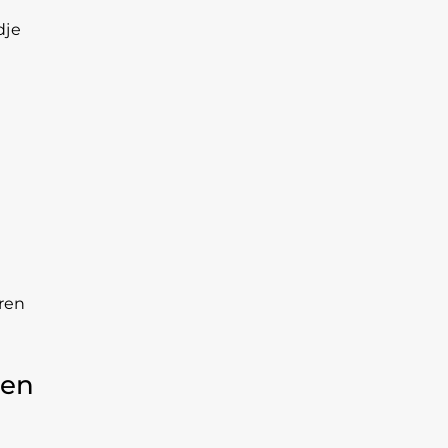
dje
uren
 en