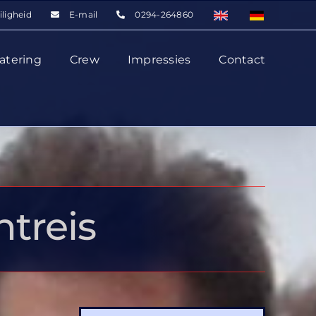
iligheid
E-mail
0294-264860
atering
Crew
Impressies
Contact
treis