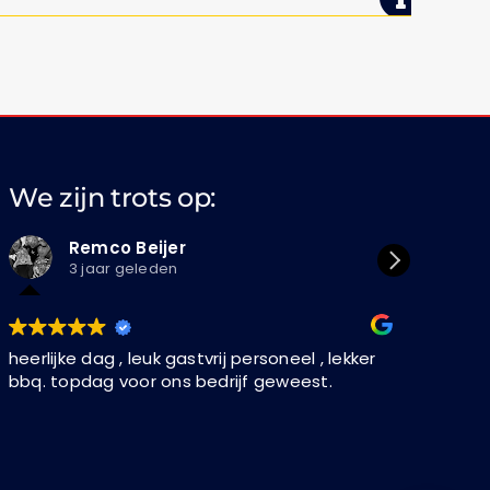
We zijn trots op:
Remco Beijer
Di
3 jaar geleden
3 
heerlijke dag , leuk gastvrij personeel , lekker
Fijn uitj
bbq. topdag voor ons bedrijf geweest.
en helde
boord. Ni