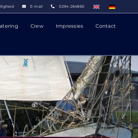
iligheid
E-mail
0294-264860
atering
Crew
Impressies
Contact