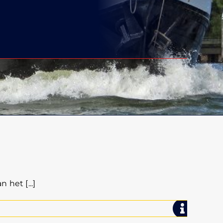
!
het [...]