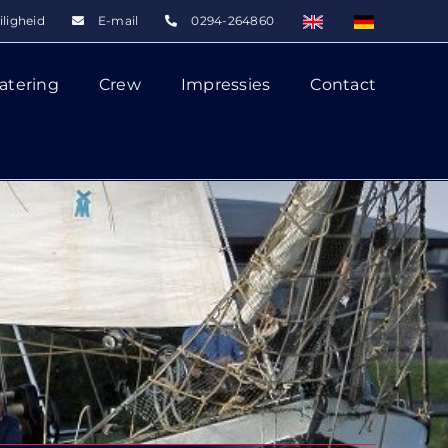
iligheid
E-mail
0294-264860
atering
Crew
Impressies
Contact