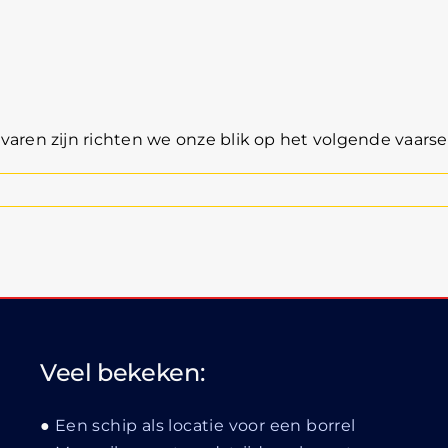
J
aren zijn richten we onze blik op het volgende vaarsei
Veel bekeken:
Een schip als locatie voor een borrel