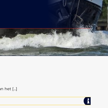
!
het [...]