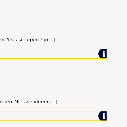
e Wier
. ‘Ook schepen zijn [...]
zoen. Nieuwe ideeën [...]