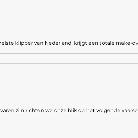
n zakendoen op De Hog
lste klipper van Nederland, krijgt een totale make-over
J
aren zijn richten we onze blik op het volgende vaarsei