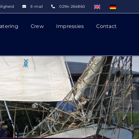
iligheid
E-mail
0294-264860
atering
Crew
Impressies
Contact