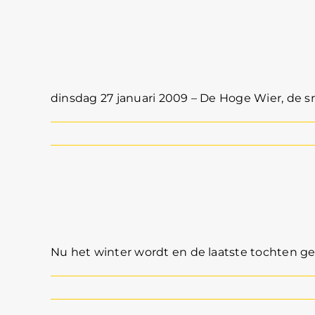
Loungen, zeilen e
dinsdag 27 januari 2009 – De Hoge Wier, de sne
Feestavond met D
Nu het winter wordt en de laatste tochten gev