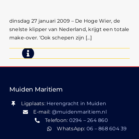
op De Hoge Wier
dinsdag 27 januari 2009 – De Hoge Wier, de
snelste klipper van Nederland, krijgt een totale
make-over. ‘Ook schepen zijn [...]
Muiden Maritiem
Ligplaats:
Herengracht in Muiden
E-mail:
@muidenmaritiem.nl
Telefoon:
0294 – 264 860
WhatsApp:
06 – 868 604 39