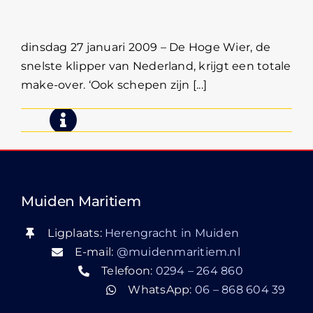
op De Hoge Wier
dinsdag 27 januari 2009 – De Hoge Wier, de
snelste klipper van Nederland, krijgt een totale
make-over. ‘Ook schepen zijn [...]
Muiden Maritiem
Ligplaats:
Herengracht in Muiden
E-mail:
@muidenmaritiem.nl
Telefoon:
0294 – 264 860
WhatsApp:
06 – 868 604 39