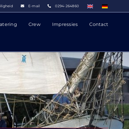
iligheid
E-mail
0294-264860
atering
Crew
Impressies
Contact