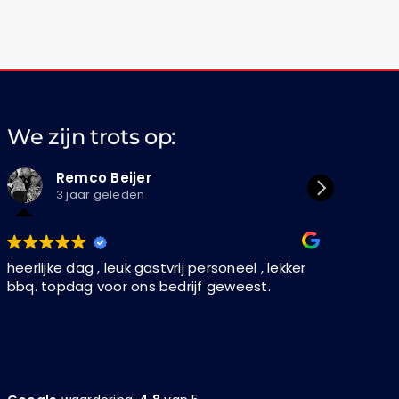
We zijn trots op:
Remco Beijer
Di
3 jaar geleden
3 
heerlijke dag , leuk gastvrij personeel , lekker
Fijn uitj
bbq. topdag voor ons bedrijf geweest.
en helde
boord. Ni