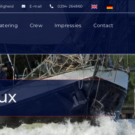
iligheid
E-mail
0294-264860
atering
Crew
Impressies
Contact
ux