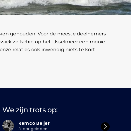
tjalken gehouden. Voor de meeste deelnemers
ssiek zeilschip op het IJsselmeer een mooie
ze relaties ook inwendig niets te kort
We zijn trots op:
Beijer
Dian Collé
eleden
3 jaar geleden