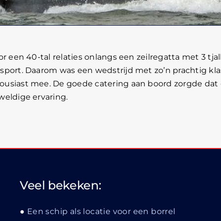
or een 40-tal relaties onlangs een zeilregatta met 3 
port. Daarom was een wedstrijd met zo’n prachtig kla
usiast mee. De goede catering aan boord zorgde dat on
weldige ervaring.
Veel bekeken:
Remco 
Een schip als locatie voor een borrel
3 jaar g