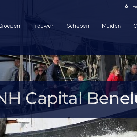
Ve
Groepen
Trouwen
Schepen
Muiden
C
NH Capital Benel