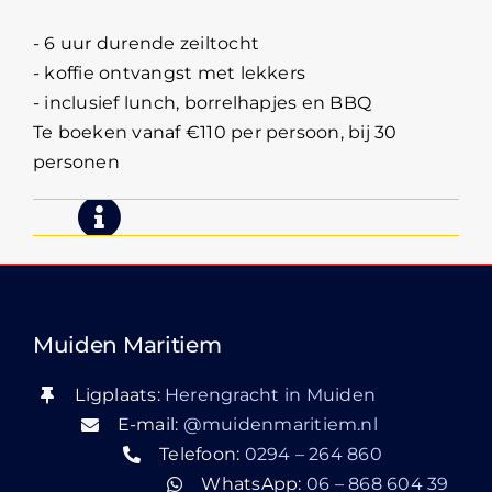
- 6 uur durende zeiltocht
- koffie ontvangst met lekkers
- inclusief lunch, borrelhapjes en BBQ
Te boeken vanaf €110 per persoon, bij 30
personen
Muiden Maritiem
Ligplaats:
Herengracht in Muiden
E-mail:
@muidenmaritiem.nl
Telefoon:
0294 – 264 860
WhatsApp:
06 – 868 604 39