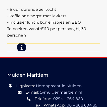
- 6 uur durende zeiltocht
- koffie ontvangst met lekkers
- inclusief lunch, borrelhapjes en BBQ
Te boeken vanaf €110 per persoon, bij 30
personen
Muiden Maritiem
Ligplaats:
Herengracht in Muiden
E-mail:
@muidenmaritiem.nl
Telefoon:
0294 – 264 860
WhatsApp:
06 – 868 604 39