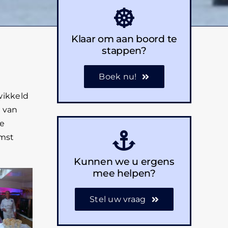
Klaar om aan boord te
stappen?
Boek nu!
wikkeld
e van
le
omst
Kunnen we u ergens
mee helpen?
Stel uw vraag