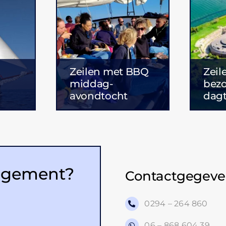
Zeilen met BBQ
Zeil
middag-
bez
avondtocht
dag
rangement?
Contactgegeve
0294 – 264 860
06 – 868 604 39