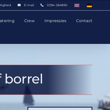
iligheid
E-mail
0294-264860
atering
Crew
Impressies
Contact
 borrel