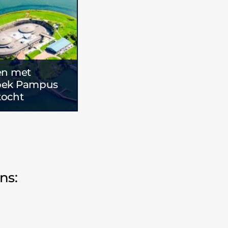
en met
oek Pampus
tocht
ns: