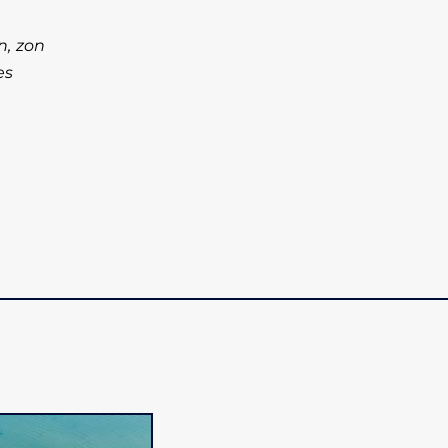
n, zon
es