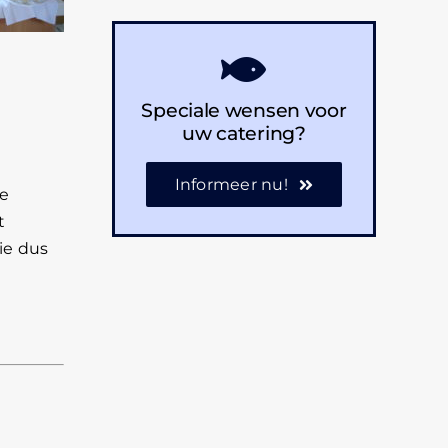
Speciale wensen voor
uw catering?
Informeer nu!
le
t
ie dus