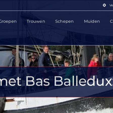
Ve
Groepen
Trouwen
Schepen
Muiden
C
met Bas Balledux: 