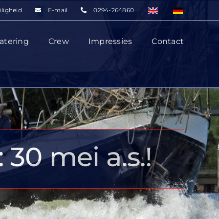
iligheid
E-mail
0294-264860
atering
Crew
Impressies
Contact
30 mei a.s.!