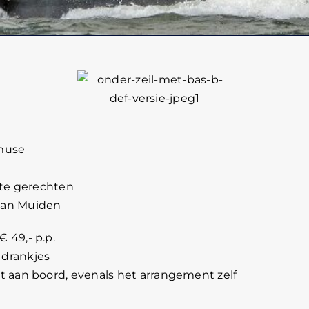
amuse
ste gerechten
van Muiden
 49,- p.p.
e drankjes
t aan boord, evenals het arrangement zelf