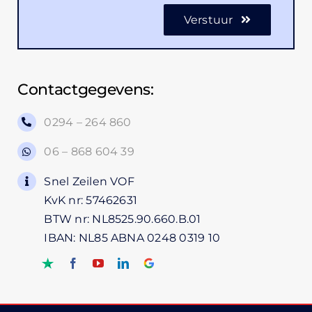
Verstuur
Contactgegevens:
0294 – 264 860
06 – 868 604 39
Snel Zeilen VOF
KvK nr: 57462631
BTW nr: NL8525.90.660.B.01
IBAN: NL85 ABNA 0248 0319 10