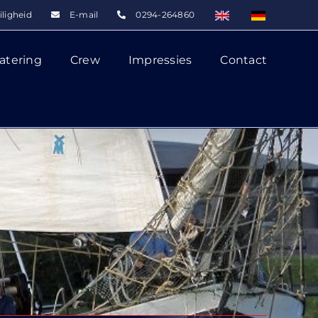
iligheid
E-mail
0294-264860
atering
Crew
Impressies
Contact