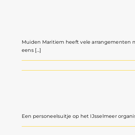
Bedrijfsuitje zeile
Muiden Maritiem heeft vele arrangementen met 
eens [...]
Personeelsuitje IJ
Een personeelsuitje op het IJsselmeer organise