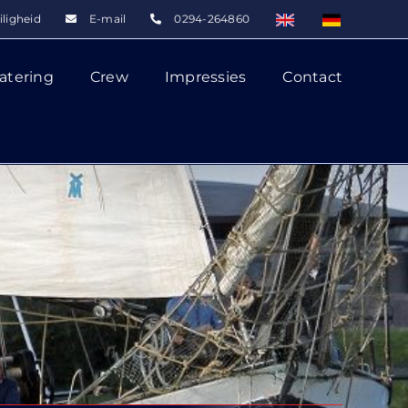
iligheid
E-mail
0294-264860
atering
Crew
Impressies
Contact