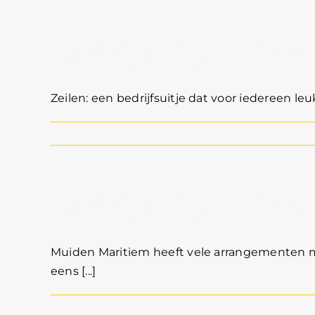
Bedrijfsuitje zeilen
Zeilen: een bedrijfsuitje dat voor iedereen leu
Bedrijfsuitje zeile
Muiden Maritiem heeft vele arrangementen met 
eens [...]