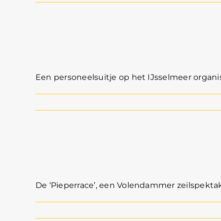
Personeelsuitje IJ
Een personeelsuitje op het IJsselmeer organise
Pieperrace 5 en 6 a
De ‘Pieperrace’, een Volendammer zeilspektakel