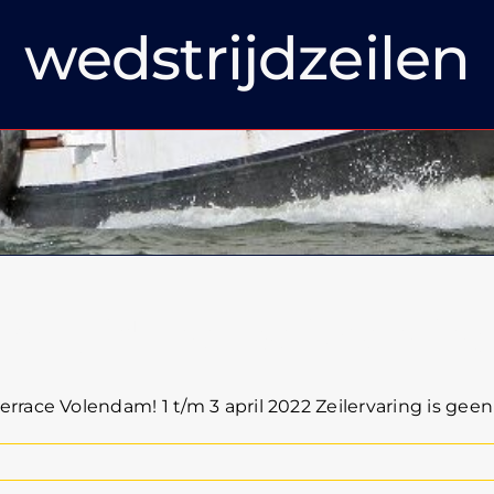
wedstrijdzeilen
m luidt het seizoen in!
ace Volendam! 1 t/m 3 april 2022 Zeilervaring is geen ve