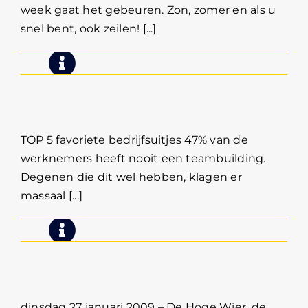
week gaat het gebeuren. Zon, zomer en als u
snel bent, ook zeilen! [...]
Onderzoek wijst uit; zeilen en
borrelen ideale combinatie!
TOP 5 favoriete bedrijfsuitjes 47% van de
werknemers heeft nooit een teambuilding.
Degenen die dit wel hebben, klagen er
massaal [...]
Loungen, zeilen en zakendoen
op De Hoge Wier
dinsdag 27 januari 2009 – De Hoge Wier, de