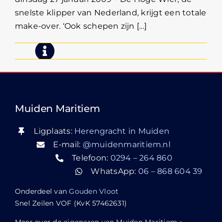
snelste klipper van Nederland, krijgt een totale
make-over. ‘Ook schepen zijn [...]
Muiden Maritiem
Ligplaats:
Herengracht in Muiden
E-mail:
@muidenmaritiem.nl
Telefoon:
0294 – 264 860
WhatsApp:
06 – 868 604 39
Onderdeel van
Gouden Vloot
Snel Zeilen VOF (KvK 57462631)
Meer over de
eigenaren van Muiden Maritiem
»