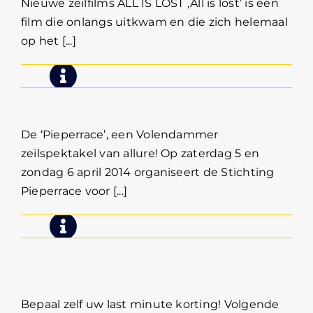
Nieuwe zeilfilms ALL IS LOST ‚All is lost’ is een
film die onlangs uitkwam en die zich helemaal
op het [...]
Pieperrace 5 en 6 april
De ‘Pieperrace’, een Volendammer
zeilspektakel van allure! Op zaterdag 5 en
zondag 6 april 2014 organiseert de Stichting
Pieperrace voor [...]
Bepaal zelf uw Last-minute
korting!
Bepaal zelf uw last minute korting! Volgende